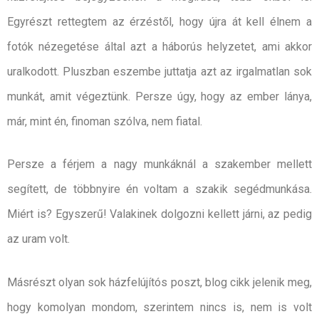
Egyrészt rettegtem az érzéstől, hogy újra át kell élnem a
fotók nézegetése által azt a háborús helyzetet, ami akkor
uralkodott. Pluszban eszembe juttatja azt az irgalmatlan sok
munkát, amit végeztünk. Persze úgy, hogy az ember lánya,
már, mint én, finoman szólva, nem fiatal.
Persze a férjem a nagy munkáknál a szakember mellett
segített, de többnyire én voltam a szakik segédmunkása.
Miért is? Egyszerű! Valakinek dolgozni kellett járni, az pedig
az uram volt.
Másrészt olyan sok házfelújítós poszt, blog cikk jelenik meg,
hogy komolyan mondom, szerintem nincs is, nem is volt