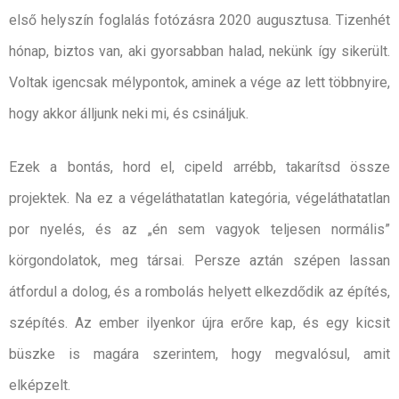
első helyszín foglalás fotózásra 2020 augusztusa. Tizenhét
hónap, biztos van, aki gyorsabban halad, nekünk így sikerült.
Voltak igencsak mélypontok, aminek a vége az lett többnyire,
hogy akkor álljunk neki mi, és csináljuk.
Ezek a bontás, hord el, cipeld arrébb, takarítsd össze
projektek. Na ez a végeláthatatlan kategória, végeláthatatlan
por nyelés, és az „én sem vagyok teljesen normális”
körgondolatok, meg társai. Persze aztán szépen lassan
átfordul a dolog, és a rombolás helyett elkezdődik az építés,
szépítés. Az ember ilyenkor újra erőre kap, és egy kicsit
büszke is magára szerintem, hogy megvalósul, amit
elképzelt.