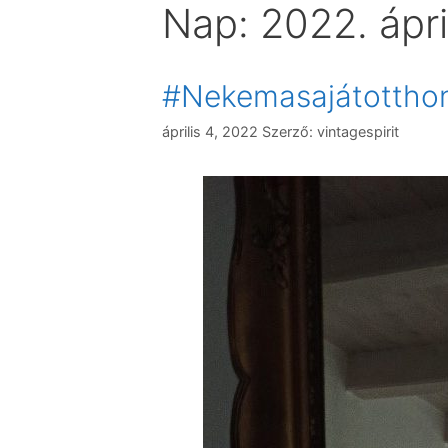
Nap:
2022. ápril
#Nekemasajátotth
április 4, 2022
Szerző:
vintagespirit