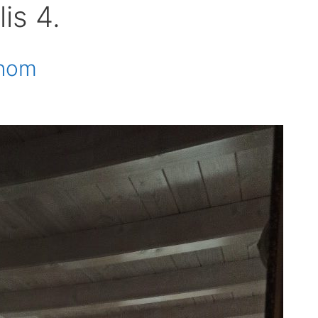
is 4.
onom